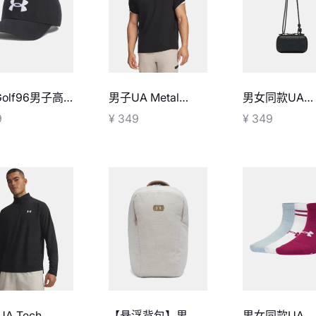
Golf96男子高
男子UA Metal
男女同款UA
运动帽
Logo高克重短袖T
Essential微
9
¥ 349
¥ 349
恤
挎包
A Tech
【悬浮背包】男女
男女同款UA