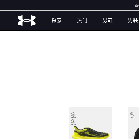
尊敬的
探索
热门
男鞋
男装