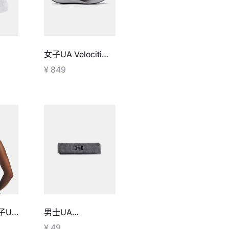
女子UA Velociti
e棉质
Pace跑鞋
¥ 849
子UA
男士UA
运动内
Performance头带
¥ 49