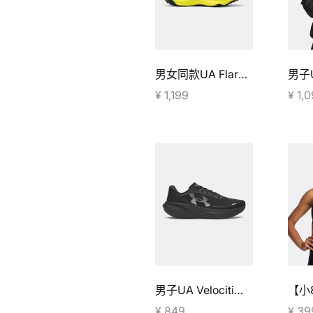
男女同款UA Flare
男子UA
运动休闲鞋
Pr
¥ 1,199
¥ 1,
男子UA Velociti
【小
Pace跑鞋
Infi
¥ 849
¥ 39