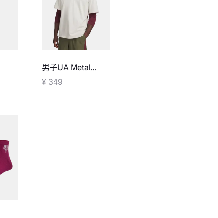
男子UA Metal
小型斜
Logo高克重短袖T
¥ 349
恤