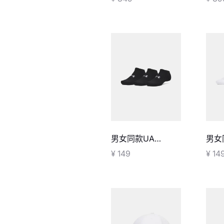
衣-
男女同款UA
男女
Performance棉质
Per
¥ 149
¥ 14
浅口袜-3双装
浅口