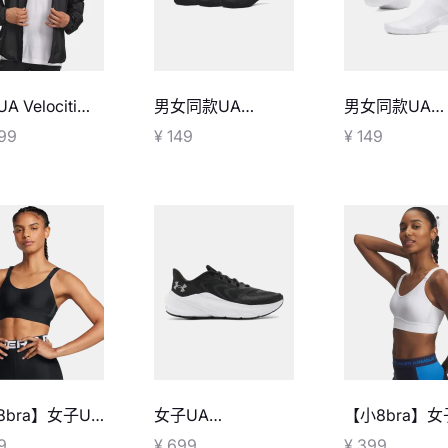
 Velociti
男女同款UA
男女同款UA
o轻薄夹克
Performance棉质
Performanc
099
¥ 149
¥ 149
短袜-3双装
中筒袜-3双装
8bra】女子UA
女子UA
【小8bra】女
nity 2.0运动内
Turbulence 3跑鞋
Infinity 2.0
9
¥ 699
¥ 399