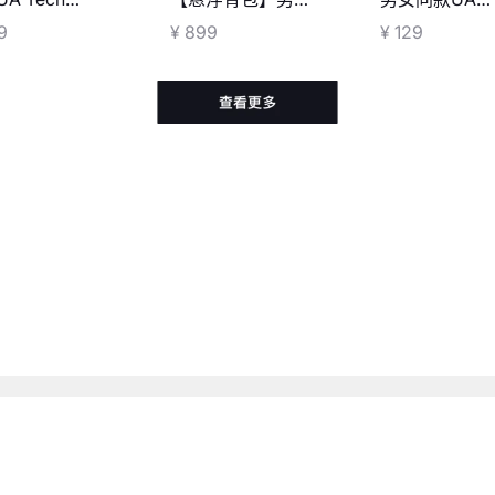
ured 1/4 拉链
同款UA No Weigh
Essential短袜
9
¥ 899
¥ 129
T恤
Commuter双肩包
装
客户服务
订单及售后