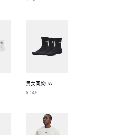
男女同款UA
e棉质
Performance棉质
¥ 149
中筒袜-3双装