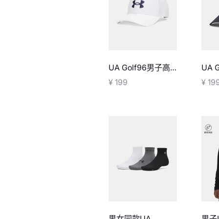
UA Golf96男子高
UA 
尔夫运动帽
尔夫
¥ 199
¥ 19
男女同款UA
男子U