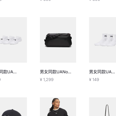
中强度
衣-中强度
同款UA
男女同款UANo
男女同款UA
formance棉质
Weigh 旅行包
Performanc
9
¥ 1,299
¥ 149
袜-3双装
短袜-3双装