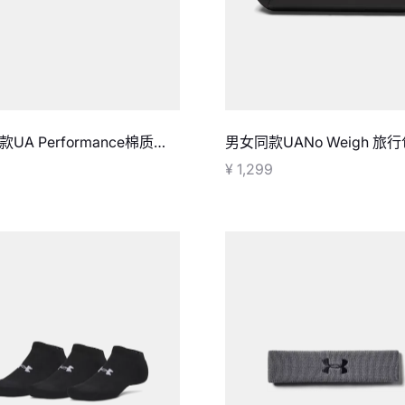
UA Performance棉质浅
男女同款UANo Weigh 旅
3双装
¥ 1,299