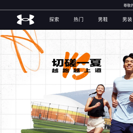
尊敬的客户，为保
探索
热门
男鞋
男装