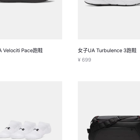
Velociti Pace跑鞋
女子UA Turbulence 3跑鞋
¥ 699