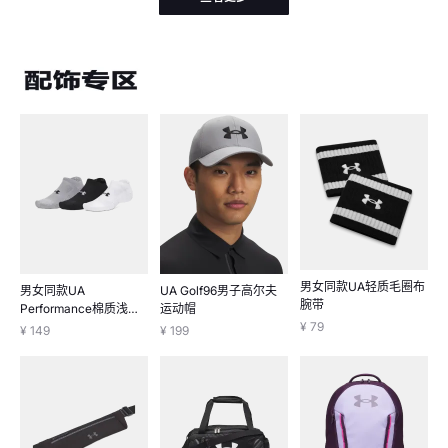
男女同款UA轻质毛圈布
男女同款UA
UA Golf96男子高尔夫
腕带
Performance棉质浅口
运动帽
袜-3双装
¥ 79
¥ 149
¥ 199