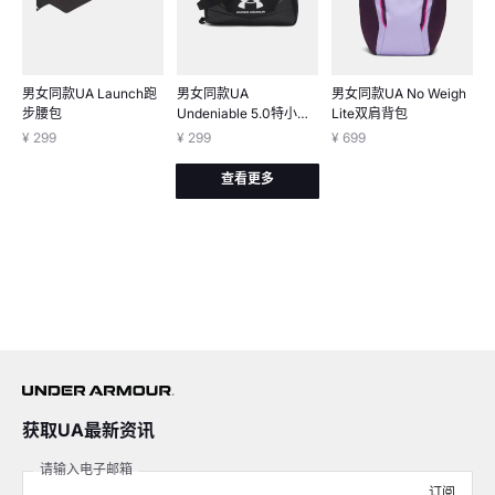
男女同款UA Launch跑
男女同款UA
男女同款UA No Weigh
步腰包
Undeniable 5.0特小号
Lite双肩背包
旅行包
¥ 299
¥ 299
¥ 699
查看更多
获取UA最新资讯
请输入电子邮箱
订阅