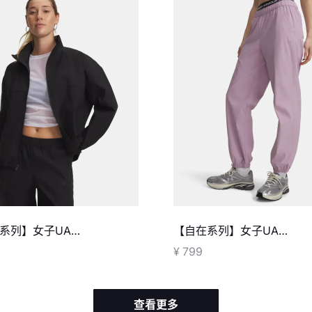
系列】女子UA
【自在系列】女子UA
oppable梭织夹克
Unstoppable束脚长裤
¥ 799
查看更多