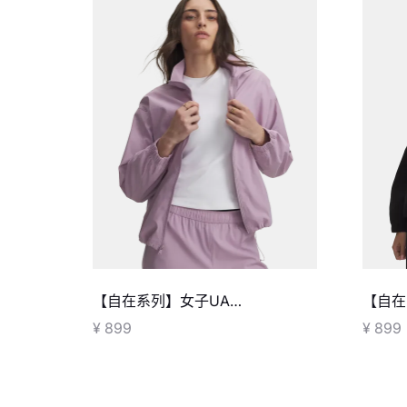
【自在系列】女子UA
【自在
Unstoppable梭织夹克
Unst
¥ 899
¥ 899