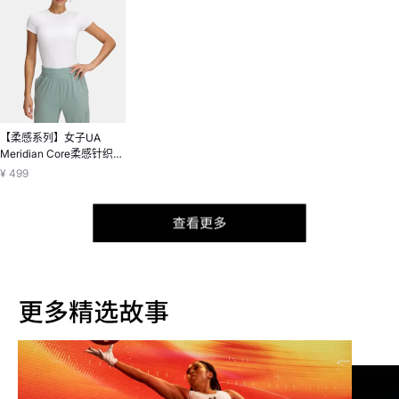
【柔感系列】女子UA
Meridian Core柔感针织短
袖T恤
¥ 499