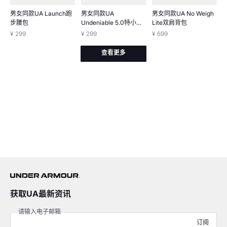
男女同款UA Launch跑
男女同款UA
男女同款UA No Weigh
步腰包
Undeniable 5.0特小号
Lite双肩背包
旅行包
¥ 299
¥ 299
¥ 699
查看更多
获取UA最新资讯
请输入电子邮箱
订阅