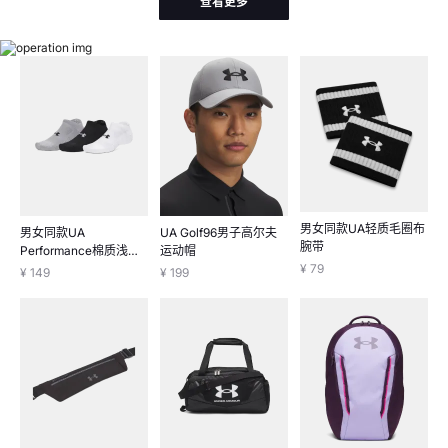
查看更多
男女同款UA轻质毛圈布
男女同款UA
UA Golf96男子高尔夫
腕带
Performance棉质浅口
运动帽
袜-3双装
¥ 79
¥ 149
¥ 199