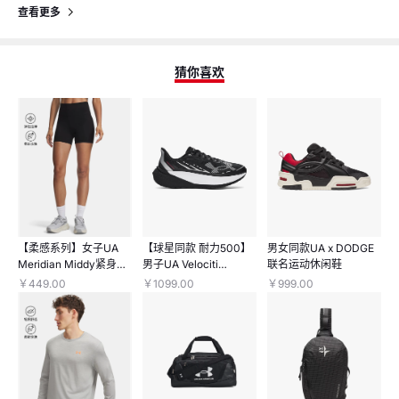
查看更多
猜你喜欢
猜你喜欢
猜你喜欢
【柔感系列】女子UA
【球星同款 耐力500】
男女同款UA x DODGE
Meridian Middy紧身短
男子UA Velociti
联名运动休闲鞋
裤
Distance长距离跑鞋
￥449.00
￥1099.00
￥999.00