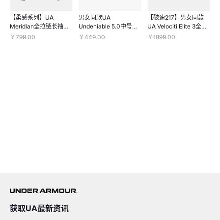
【柔感系列】UA
男女同款UA
【破速217】男女同款
Meridian全拉链长袖上
Undeniable 5.0中号旅
UA Velociti Elite 3全掌
衣
行包
碳板竞速马拉松跑鞋
￥799.00
￥449.00
￥1899.00
获取UA最新资讯