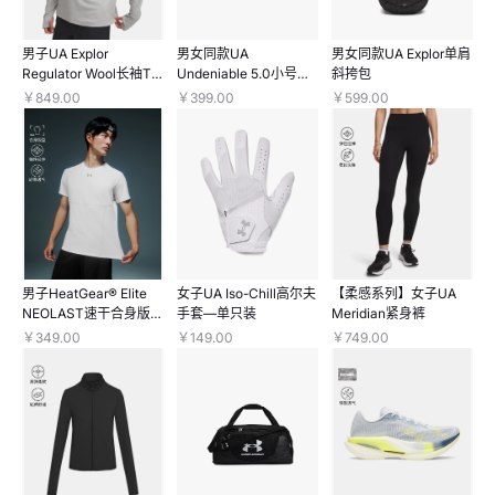
男子UA Explor
男女同款UA
男女同款UA Explor单肩
Regulator Wool长袖T
Undeniable 5.0小号旅
斜挎包
恤
行包
￥849.00
￥399.00
￥599.00
男子HeatGear® Elite
女子UA Iso-Chill高尔夫
【柔感系列】女子UA
NEOLAST速干合身版型
手套—单只装
Meridian紧身裤
紧身短袖T恤
￥349.00
￥149.00
￥749.00