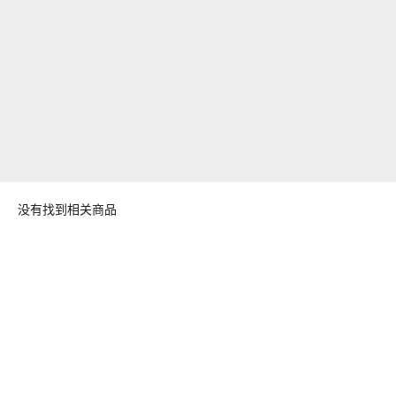
没有找到相关商品