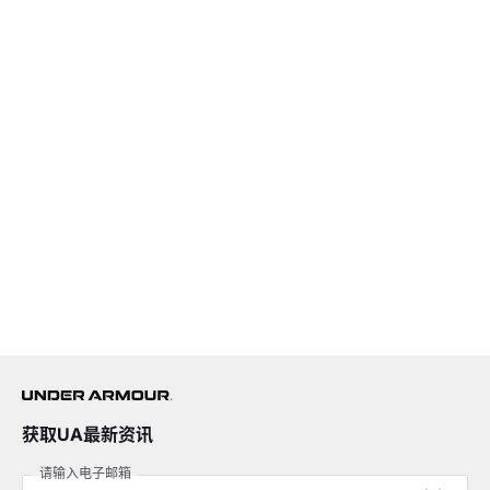
获取UA最新资讯
请输入电子邮箱