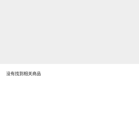
没有找到相关商品