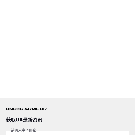
获取UA最新资讯
请输入电子邮箱