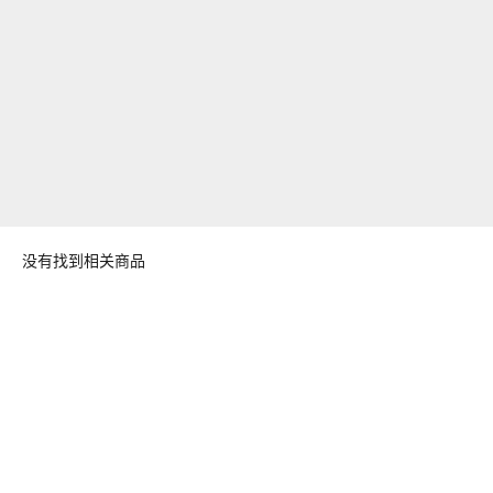
没有找到相关商品