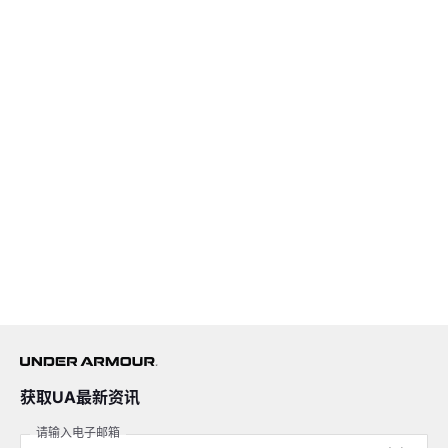
获取UA最新资讯
请输入电子邮箱