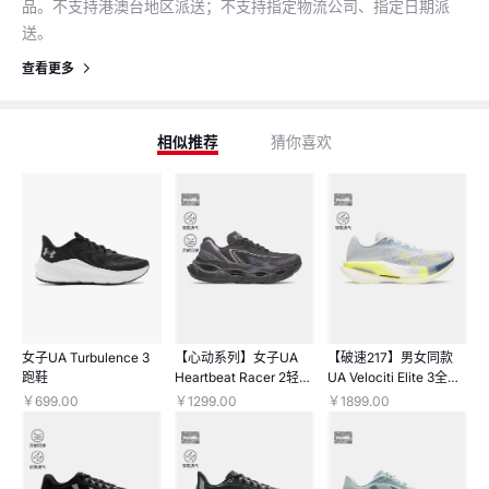
品。不支持港澳台地区派送；不支持指定物流公司、指定日期派
送。
查看更多
猜你喜欢
猜你喜欢
相似推荐
猜你喜欢
女子UA Turbulence 3
【心动系列】女子UA
【破速217】男女同款
跑鞋
Heartbeat Racer 2轻质
UA Velociti Elite 3全掌
跑鞋
碳板竞速马拉松跑鞋
￥699.00
￥1299.00
￥1899.00