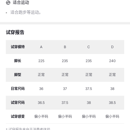
适合运动
适合跑步等运动。
搭配推荐
试穿报告
试穿模特
A
B
C
D
脚长
225
235
235
240
脚型
正常
正常
正常
正常
日常尺码
36
37
37.5
38
试穿尺码
36.5
37.5
38
38.5
试穿感受
偏小半码
偏小半码
偏小半码
偏小半码
* 试穿报告来自于消费者体验