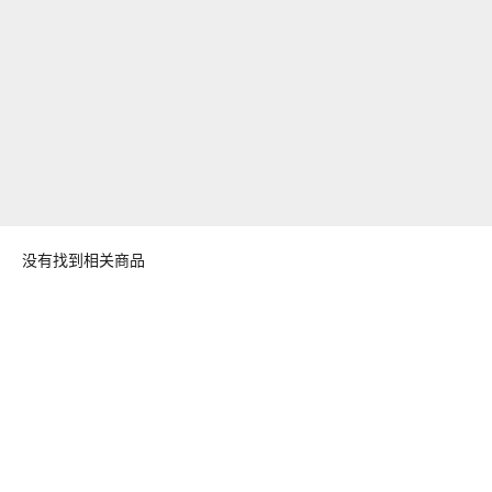
没有找到相关商品