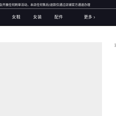
展任何刷单活动，本店任何售后/退款仅通过店铺官方通道办理，退款均原路退回，不会
女鞋
女装
配件
更多