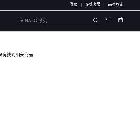
登录
在线客服
品牌故事
通过链接、二维码、微信群、第三方APP或私下账户办理，也不会索要验证码、银行卡
UA HALO 系列
没有找到相关商品