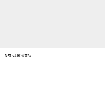
没有找到相关商品