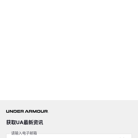
获取UA最新资讯
请输入电子邮箱