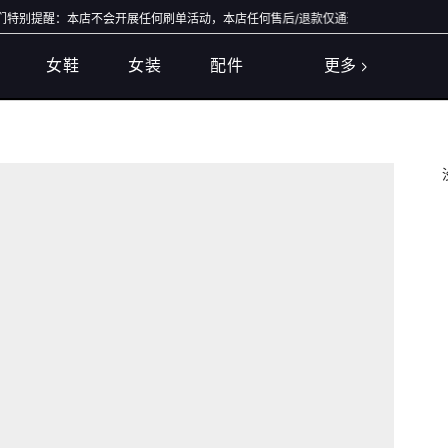
别提醒：本店不会开展任何刷单活动，本店任何售后/退款仅通过店铺官方通道办理，退
女鞋
女装
配件
更多