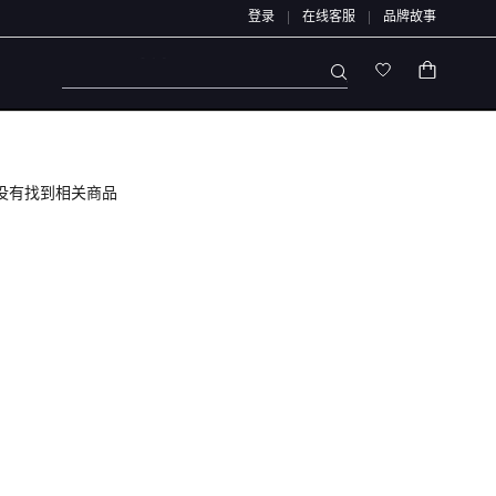
登录
在线客服
品牌故事
款均原路退回，不会通过链接、二维码、微信群、第三方APP或私下账户办理，也不会
UA HALO 系列
没有找到相关商品