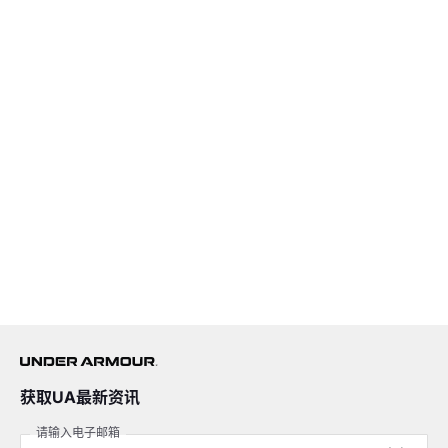
获取UA最新资讯
请输入电子邮箱