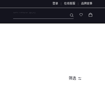
登录
在线客服
品牌故事
通道办理，退款均原路退回，不会通过链接、二维码、微信群、第三方APP或私下账
UA HALO 系列
筛选