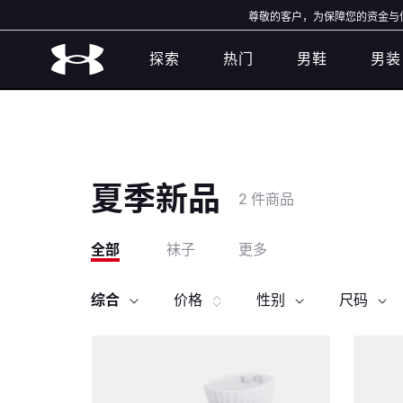
尊敬的客户，为保障您的资金与信息
探索
热门
男鞋
男装
夏季新品
2 件商品
全部
袜子
更多
综合
价格
性别
尺码