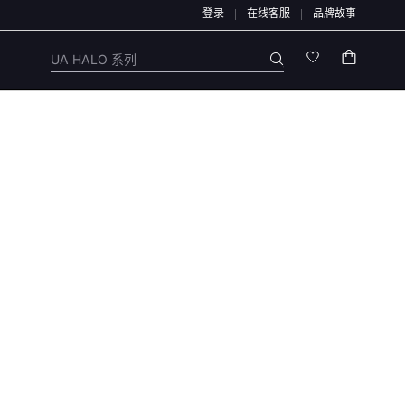
登录
在线客服
品牌故事
通道办理，退款均原路退回，不会通过链接、二维码、微信群、第三方APP或私下账户
UA HALO 系列