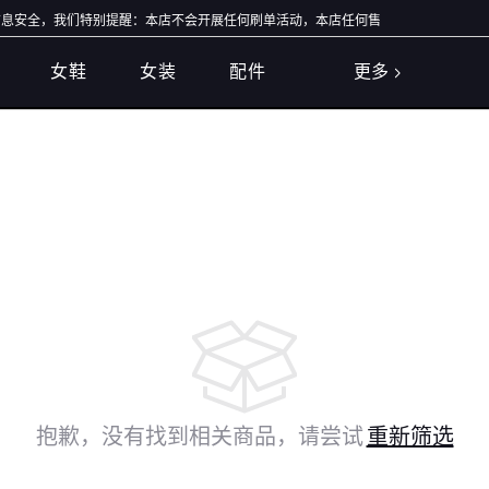
安全，我们特别提醒：本店不会开展任何刷单活动，本店任何售后/退款仅通过店铺官方
女鞋
女装
配件
更多
抱歉，没有找到相关商品，请尝试
重新筛选