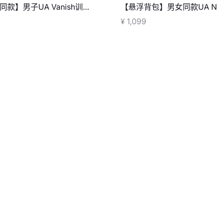
同款】男子UA Vanish训练
【悬浮背包】男女同款UA N
Weigh双肩背包
¥ 1,099