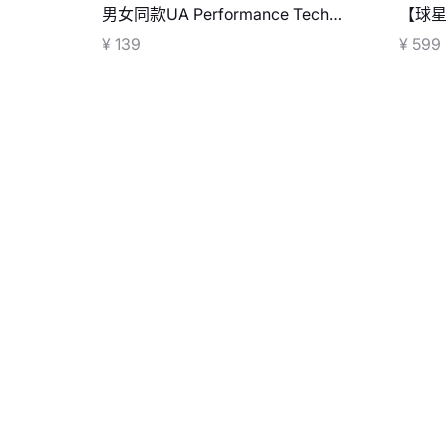
男女同款UA Performance Tech中
【球星
缓冲中筒袜—3双装
长裤
¥ 139
¥ 599