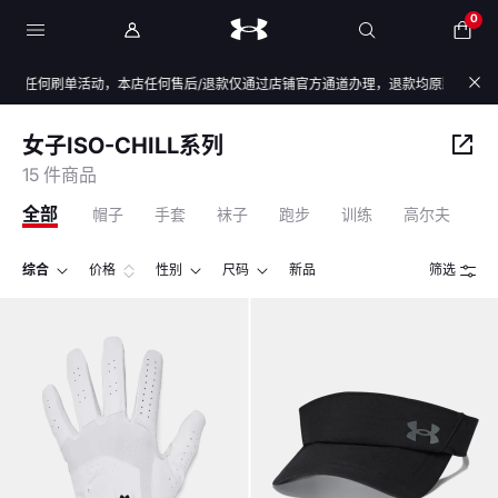
0
任何刷单活动，本店任何售后/退款仅通过店铺官方通道办理，退款均原路退回，不会通
女子ISO-CHILL系列
15 件商品
全部
帽子
手套
袜子
跑步
训练
高尔夫
综合
价格
性别
尺码
新品
筛选