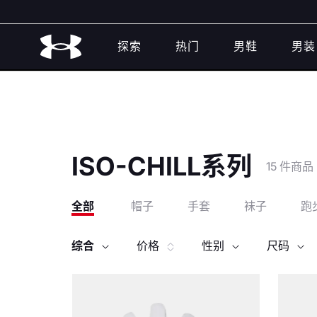
探索
热门
男鞋
男装
ISO-CHILL系列
15 件商品
全部
帽子
手套
袜子
跑
综合
价格
性别
尺码