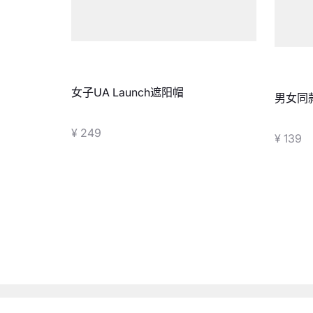
女子UA Launch遮阳帽
男女同款U
口袜-1
¥ 249
¥ 139