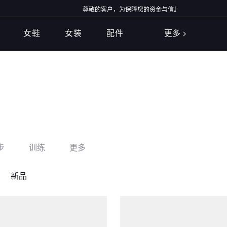
尊敬的客户，为保障您的资金与信息安全，我们特别提醒：
女鞋
女装
配件
更多
步
训练
更多
新品