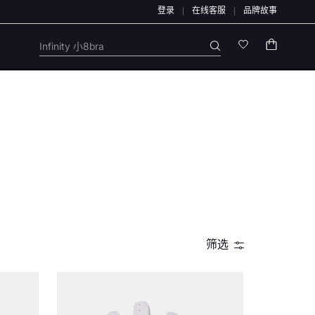
登录
在线客服
品牌故事
本店不会开展任何刷单活动，本店任何售后/退款仅通过店铺官方通道办理，退款均原路
Infinity 小8bra
筛选