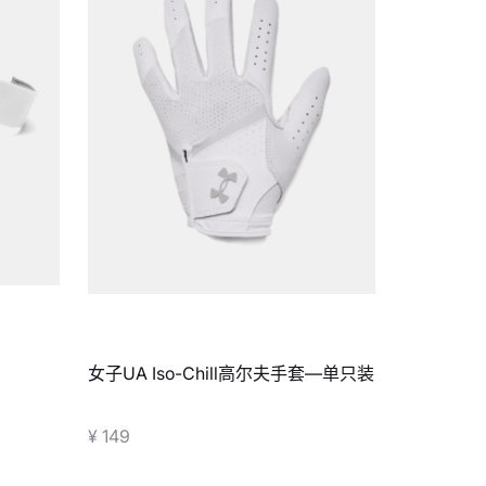
女子UA Iso-Chill高尔夫手套—单只装
¥ 149