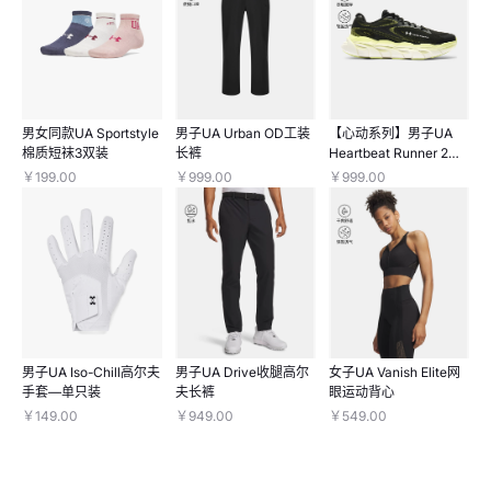
男女同款UA Sportstyle
男子UA Urban OD工装
【心动系列】男子UA
棉质短袜3双装
长裤
Heartbeat Runner 2跑
鞋
￥199.00
￥999.00
￥999.00
男子UA Iso-Chill高尔夫
男子UA Drive收腿高尔
女子UA Vanish Elite网
手套—单只装
夫长裤
眼运动背心
￥149.00
￥949.00
￥549.00