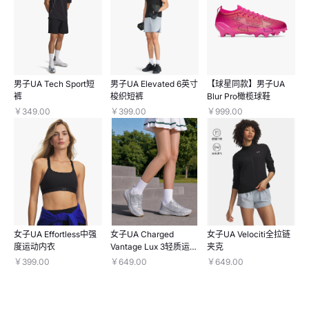
男子UA Tech Sport短
男子UA Elevated 6英寸
【球星同款】男子UA
裤
梭织短裤
Blur Pro橄榄球鞋
￥349.00
￥399.00
￥999.00
女子UA Effortless中强
女子UA Charged
女子UA Velociti全拉链
度运动内衣
Vantage Lux 3轻质运动
夹克
休闲鞋
￥399.00
￥649.00
￥649.00