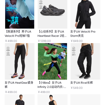
【疾速系列】男子UA
【心动系列】女子UA
女子UA Velociti Pro
Velociti Pro短袖T恤
Heartbeat Racer 2轻质
Storm夹克
跑鞋
￥499.00
￥1299.00
￥849.00
女子UA HeatGear紧身
【小8bra】女子UA
女子UA Rival长裤
裤
Infinity 2.0运动内衣-高
￥549.00
强度
￥499.00
￥499.00