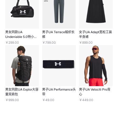
男女同款UA
男子UA Terrace梭织长
女子UA Adapt宽松工装
Undeniable 5.0特小号
裤
半身裙
旅行包
￥299.00
￥799.00
￥899.00
男女同款UA Explor大容
男子UA Performance头
男子UA Velociti Pro背
量双肩包
带
心
￥999.00
￥49.00
￥449.00