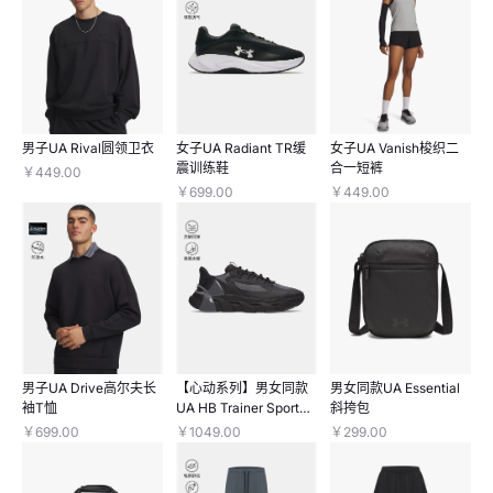
男子UA Rival圆领卫衣
女子UA Radiant TR缓
女子UA Vanish梭织二
震训练鞋
合一短裤
￥449.00
￥699.00
￥449.00
男子UA Drive高尔夫长
【心动系列】男女同款
男女同款UA Essential
袖T恤
UA HB Trainer Sport训
斜挎包
练鞋
￥699.00
￥1049.00
￥299.00