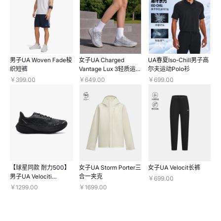
男子UA Woven Fade梭
女子UA Charged
UA春夏Iso-Chill男子高
织短裤
Vantage Lux 3轻质运动
尔夫运动Polo衫
休闲鞋
￥399.00
￥649.00
￥699.00
【球星同款 耐力500】
女子UA Storm Porter三
女子UA Velocit长裤
男子UA Velociti
合一夹克
￥699.00
Distance长距离跑鞋
￥1299.00
￥1699.00