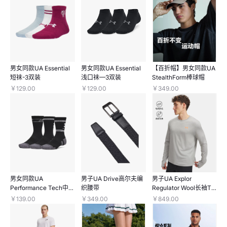
男女同款UA Essential
男女同款UA Essential
【百折帽】男女同款UA
短袜-3双装
浅口袜—3双装
StealthForm棒球帽
￥129.00
￥129.00
￥349.00
男女同款UA
男子UA Drive高尔夫编
男子UA Explor
Performance Tech中缓
织腰带
Regulator Wool长袖T
冲中筒袜—3双装
恤
￥139.00
￥349.00
￥849.00