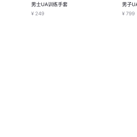
男士UA训练手套
男子UA
裤
¥ 249
¥ 799