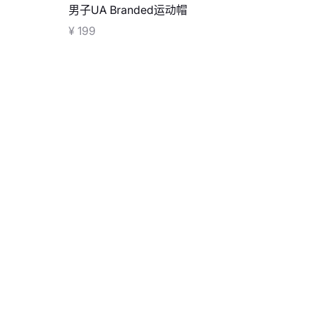
男子UA Branded运动帽
¥ 199