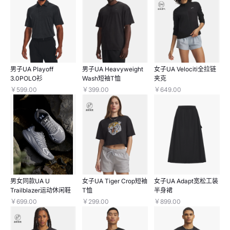
男子UA Playoff
男子UA Heavyweight
女子UA Velociti全拉链
3.0POLO衫
Wash短袖T恤
夹克
￥599.00
￥399.00
￥649.00
男女同款UA U
女子UA Tiger Crop短袖
女子UA Adapt宽松工装
Trailblazer运动休闲鞋
T恤
半身裙
￥699.00
￥299.00
￥899.00