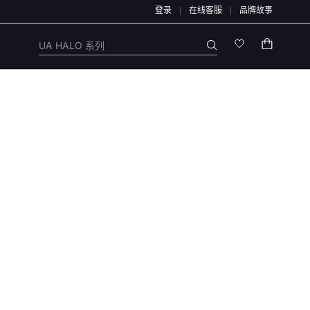
登录
在线客服
品牌故事
理，退款均原路退回，不会通过链接、二维码、微信群、第三方APP或私下账户办理，
UA HALO 系列