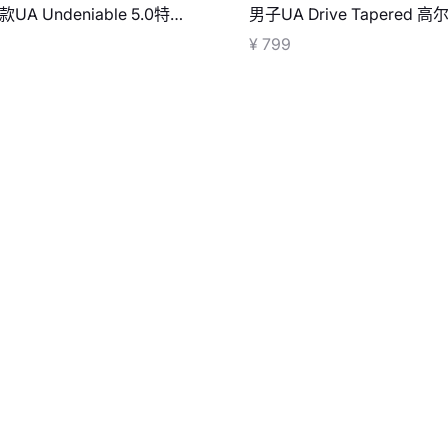
UA Undeniable 5.0特小
男子UA Drive Tapered 
包
裤
¥ 799