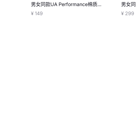
男女同款UA Performance棉质中
男女同款
筒袜-3双装
号旅行
¥ 149
¥ 299