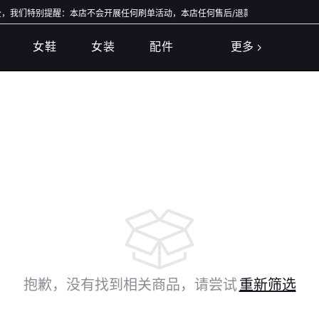
我们特别提醒：本店不会开展任何刷单活动，本店任何售后/退款仅通过店铺官方通道办
女鞋
女装
配件
更多
抱歉，没有找到相关商品，请尝试
重新筛选