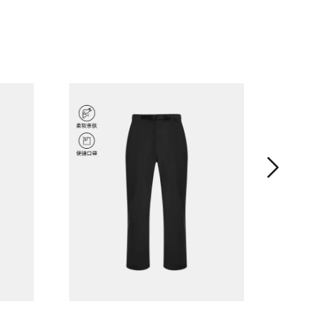
男子UA
¥ 1,69