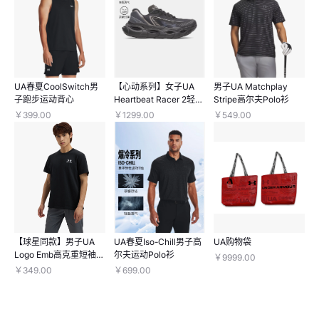
UA春夏CoolSwitch男
【心动系列】女子UA
男子UA Matchplay
子跑步运动背心
Heartbeat Racer 2轻质
Stripe高尔夫Polo衫
跑鞋
￥399.00
￥1299.00
￥549.00
【球星同款】男子UA
UA春夏Iso-Chill男子高
UA购物袋
Logo Emb高克重短袖T
尔夫运动Polo衫
￥9999.00
恤
￥349.00
￥699.00