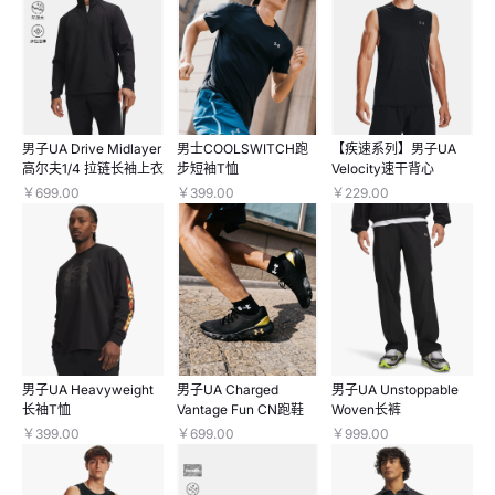
男子UA Drive Midlayer
男士COOLSWITCH跑
【疾速系列】男子UA
高尔夫1/4 拉链长袖上衣
步短袖T恤
Velocity速干背心
￥699.00
￥399.00
￥229.00
男子UA Heavyweight
男子UA Charged
男子UA Unstoppable
长袖T恤
Vantage Fun CN跑鞋
Woven长裤
￥399.00
￥699.00
￥999.00