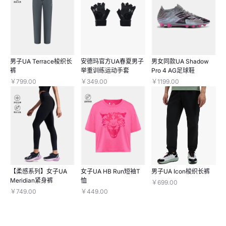
男子UA Terrace梭织长
安德玛官方UA春夏男子
男女同款UA Shadow
裤
举重训练运动手套
Pro 4 AG足球鞋
￥799.00
￥349.00
￥1199.00
【柔感系列】女子UA
女子UA HB Run短袖T
男子UA Icon梭织长裤
Meridian紧身裤
恤
￥699.00
￥749.00
￥449.00