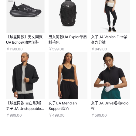
【球星同款】男女同款
男女同款UA Explor单肩
女子UA Vanish Elite紧
UA Echo运动休闲鞋
斜挎包
身九分裤
￥1199.00
￥599.00
￥849.00
【球星同款 自在系列】
女子UA Meridian
女子UA Drive短袖Polo
男子UA Unstoppable
Support背心
衫
Airvent夹克
￥999.00
￥499.00
￥599.00