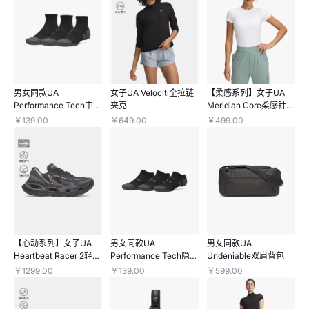
男女同款UA
女子UA Velociti全拉链
【柔感系列】女子UA
Performance Tech中缓
夹克
Meridian Core柔感针织
冲短袜—3双装
短袖T恤
￥139.00
￥649.00
￥499.00
【心动系列】女子UA
男女同款UA
男女同款UA
Heartbeat Racer 2轻质
Performance Tech隐形
Undeniable双肩背包
跑鞋
袜-3双装
￥1299.00
￥139.00
￥599.00