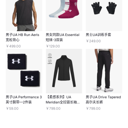
男子UA HB Run Aeris
男女同款UA Essential
男士UA训练手套
宽松背心
短袜-3双装
￥249.00
￥499.00
￥129.00
男子UA Performance 3
【柔感系列】UA
男子UA Drive Tapered
英寸腕带—2件装
Meridian全拉链长袖上
高尔夫长裤
衣
￥59.00
￥799.00
￥799.00