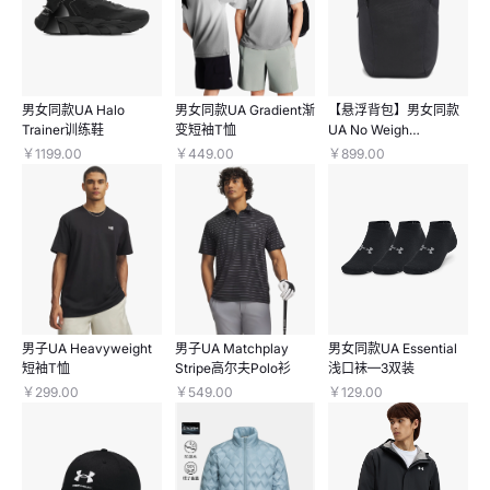
男女同款UA Halo
男女同款UA Gradient渐
【悬浮背包】男女同款
Trainer训练鞋
变短袖T恤
UA No Weigh
Commuter双肩包
￥1199.00
￥449.00
￥899.00
男子UA Heavyweight
男子UA Matchplay
男女同款UA Essential
短袖T恤
Stripe高尔夫Polo衫
浅口袜—3双装
￥299.00
￥549.00
￥129.00