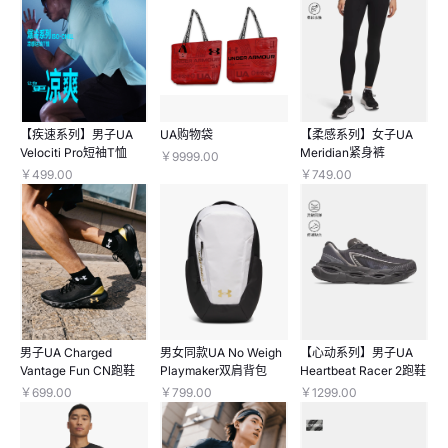
【疾速系列】男子UA
UA购物袋
【柔感系列】女子UA
Velociti Pro短袖T恤
Meridian紧身裤
￥9999.00
￥499.00
￥749.00
男子UA Charged
男女同款UA No Weigh
【心动系列】男子UA
Vantage Fun CN跑鞋
Playmaker双肩背包
Heartbeat Racer 2跑鞋
￥699.00
￥799.00
￥1299.00