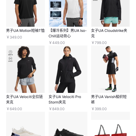
男子UA Motion短袖T恤
【爆冷系列】男UA Iso-
女子UA Cloudstrike夹
Chill运动背心
克
￥349.00
￥449.00
￥799.00
女子UA Velociti全拉链
女子UA Velociti Pro
男子UA Vanish梭织短
夹克
Storm夹克
裤
￥649.00
￥849.00
￥399.00