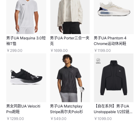
男子UA Maquina 3.0短
男子UA Porter三合一夹
男子UA Phantom 4
袖T恤
克
Chrome运动休闲鞋
￥299.00
￥1699.00
￥1199.00
男女同款UA Velociti
男子UA Matchplay
【自在系列】男子UA
Pro跑鞋
Stripe高尔夫Polo衫
Unstoppable 1/2拉链梭
织长袖上衣
￥1299.00
￥549.00
￥1099.00