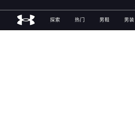
尊
探索
热门
男鞋
男装