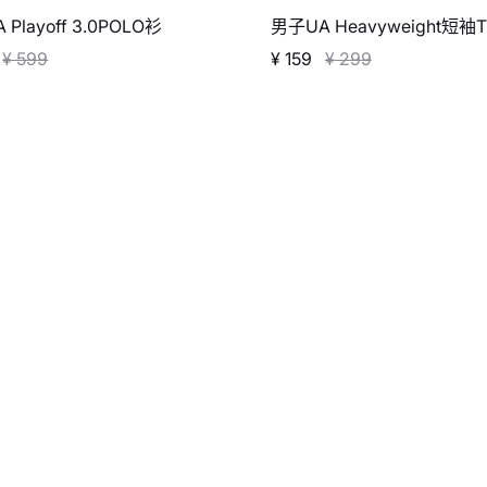
Playoff 3.0POLO衫
男子UA Heavyweight短袖
¥ 599
¥ 159
¥ 299