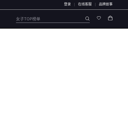
登录
在线客服
品牌故事
店任何售后/退款仅通过店铺官方通道办理，退款均原路退回，不会通过链接、二维码
女子TOP榜单