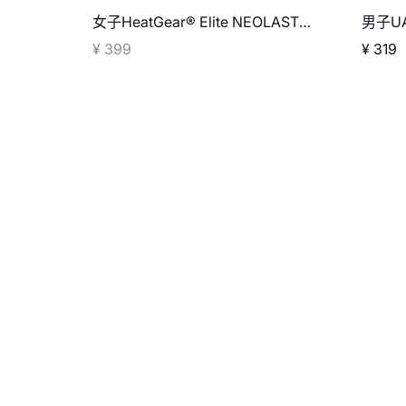
女子HeatGear® Elite NEOLAST短
男子UA 
款半高领紧身短袖T恤
¥ 399
¥ 319