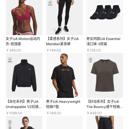
女子UA Motion运动内
【柔感系列】女子UA
男女同款UA Essential
衣-低强度
Meridian紧身裤
浅口袜-3双装
￥349.00
￥749.00
￥129.00
【自在系列】男子UA
男子UA Heavyweight
【好动系列】女子UA
Unstoppable 1/2拉链梭
短袖T恤
The Bouncy速干短袖T
织长袖上衣
恤
￥1099.00
￥349.00
￥449.00