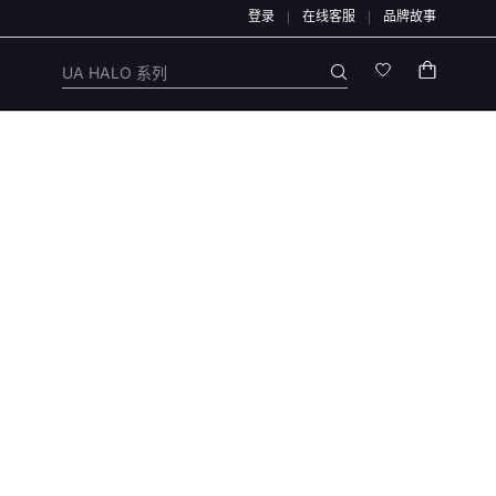
登录
在线客服
品牌故事
道办理，退款均原路退回，不会通过链接、二维码、微信群、第三方APP或私下账户
UA HALO 系列