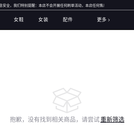
全，我们特别提醒：本店不会开展任何刷单活动，本店任何售后/退款仅通过店铺官方通
女鞋
女装
配件
更多
抱歉，没有找到相关商品，请尝试
重新筛选