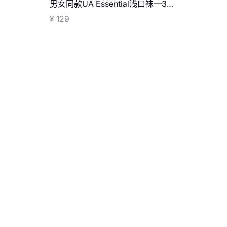
男女同款UA Essential浅口袜—3双
装
¥ 129