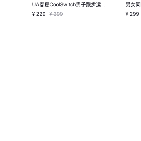
UA春夏CoolSwitch男子跑步运动
男女同款
背心
¥ 229
¥ 399
¥ 299