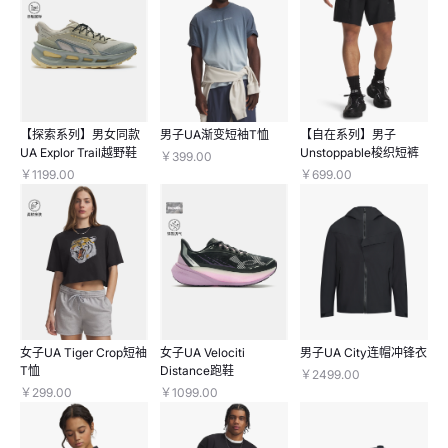
【探索系列】男女同款
男子UA渐变短袖T恤
【自在系列】男子
UA Explor Trail越野鞋
Unstoppable梭织短裤
￥399.00
￥1199.00
￥699.00
女子UA Tiger Crop短袖
女子UA Velociti
男子UA City连帽冲锋衣
T恤
Distance跑鞋
￥2499.00
￥299.00
￥1099.00