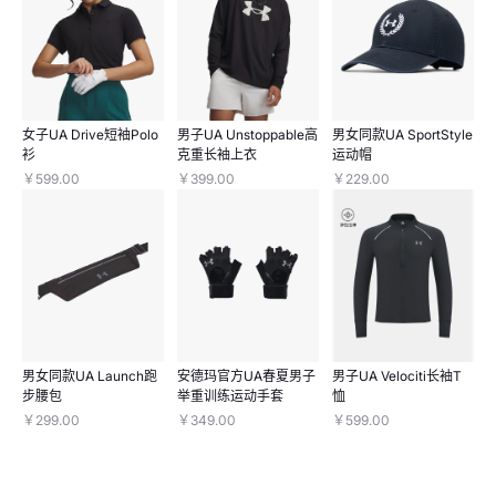
女子UA Drive短袖Polo
男子UA Unstoppable高
男女同款UA SportStyle
衫
克重长袖上衣
运动帽
￥599.00
￥399.00
￥229.00
男女同款UA Launch跑
安德玛官方UA春夏男子
男子UA Velociti长袖T
步腰包
举重训练运动手套
恤
￥299.00
￥349.00
￥599.00