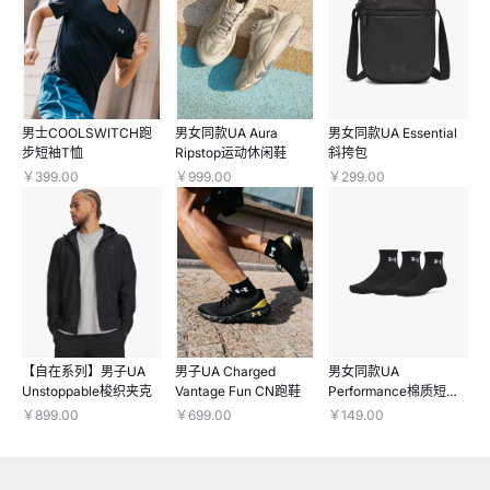
男士COOLSWITCH跑
男女同款UA Aura
男女同款UA Essential
步短袖T恤
Ripstop运动休闲鞋
斜挎包
￥399.00
￥999.00
￥299.00
【自在系列】男子UA
男子UA Charged
男女同款UA
Unstoppable梭织夹克
Vantage Fun CN跑鞋
Performance棉质短
袜-3双装
￥899.00
￥699.00
￥149.00