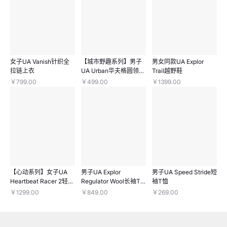
女子UA Vanish针织全
【城市野趣系列】男子
男女同款UA Explor
拉链上衣
UA Urban华夫格圆领长
Trail越野鞋
袖上衣
￥799.00
￥499.00
￥1399.00
【心动系列】女子UA
男子UA Explor
男子UA Speed Stride短
Heartbeat Racer 2轻质
Regulator Wool长袖T
袖T恤
跑鞋
恤
￥1299.00
￥849.00
￥269.00