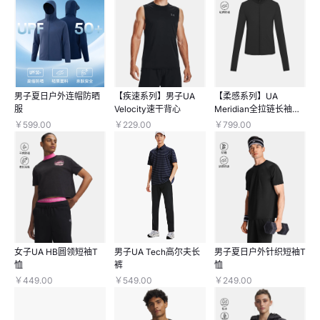
男子夏日户外连帽防晒
【疾速系列】男子UA
【柔感系列】UA
服
Velocity速干背心
Meridian全拉链长袖上
衣
￥599.00
￥229.00
￥799.00
女子UA HB圆领短袖T
男子UA Tech高尔夫长
男子夏日户外针织短袖T
恤
裤
恤
￥449.00
￥549.00
￥249.00