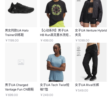
男女同款UA Halo
【心动系列】男子UA
女子UA Venture Hybrid
Trainer训练鞋
HB Run高克重水洗短袖
夹克
T恤
￥1199.00
￥499.00
￥1099.00
男子UA Charged
女子UA Tech Twist短
女子UA Rival长裤
Vantage Fun CN跑鞋
袖T恤
￥549.00
￥699.00
￥249.00