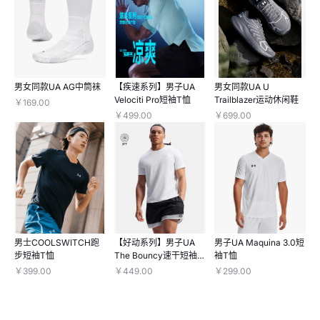
男女同款UA AG中筒袜
【疾速系列】男子UA
男女同款UA U
Velociti Pro短袖T恤
Trailblazer运动休闲鞋
￥169.00
￥499.00
￥699.00
男士COOLSWITCH跑
【好动系列】男子UA
男子UA Maquina 3.0短
步短袖T恤
The Bouncy速干短袖T
袖T恤
恤
￥399.00
￥449.00
￥299.00