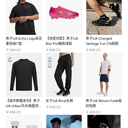
男子UA Echo Logo高克
【球星同款】男子UA
男子UA Charged
重短袖T恤
Blur Pro橄榄球鞋
Vantage Fun CN跑鞋
￥349.00
￥999.00
￥699.00
【城市野趣系列】男子
女子UA Rival长裤
男子UA Woven Fade梭
UA Urban华夫格圆领长
织短裤
￥549.00
袖上衣
￥499.00
￥399.00