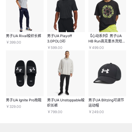
男子UA Rival梭织长裤
男子UA Playoff
【心动系列】男子UA
3.0POLO衫
HB Run高克重水洗短袖
￥399.00
T恤
￥599.00
￥499.00
男子UA Ignite Pro拖鞋
男子UA Unstoppable梭
男子UA Blitzing可调节
织长裤
运动帽
￥329.00
￥799.00
￥249.00