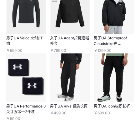
男子UA Velociti长袖T
女子UA Adapt拉链连帽
男子UA Stormproof
恤
外套
Cloudstrike夹克
￥599.00
￥799.00
￥1299.00
男子UA Performance 3
男子UA Rival轻质长裤
男子UA Icon梭织长裤
英寸腕带—2件装
￥499.00
￥699.00
￥59.00