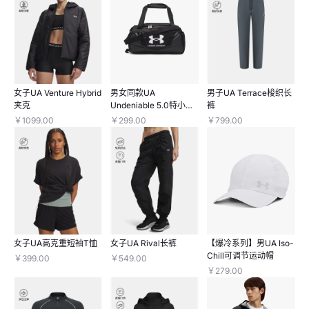
女子UA Venture Hybrid
男女同款UA
男子UA Terrace梭织长
夹克
Undeniable 5.0特小号
裤
旅行包
￥1099.00
￥299.00
￥799.00
女子UA高克重短袖T恤
女子UA Rival长裤
【爆冷系列】男UA Iso-
Chill可调节运动帽
￥399.00
￥549.00
￥279.00