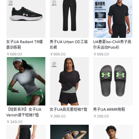
女子UA Radiant TR缓
男子UA Urban OD工装
UA春夏Iso-Chill男子高
震训练鞋
长裤
尔夫运动Polo衫
￥699.00
￥999.00
￥699.00
【轻影系列】女子UA
女子UA高克重短袖T恤
男子UA ARMR拖鞋
Vanish速干短袖T恤
￥399.00
￥299.00
￥349.00