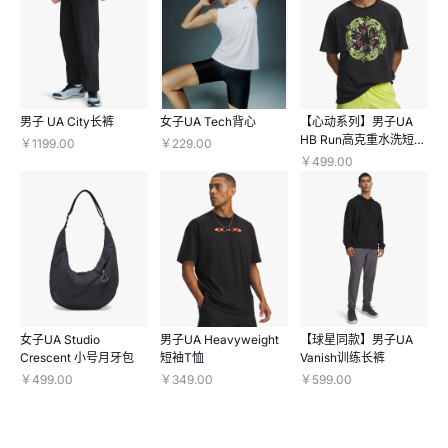
男子 UA City长裤
女子UA Tech背心
【心动系列】男子UA
HB Run高克重水洗短袖
￥1199.00
￥229.00
T恤
￥499.00
女子UA Studio
男子UA Heavyweight
【球星同款】男子UA
Crescent 小号月牙包
短袖T恤
Vanish训练长裤
￥499.00
￥349.00
￥599.00