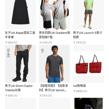
女子UA Adapt宽松工装
男女同款UA Gradient渐
男子UA Launch 5英寸
半身裙
变短袖T恤
短裤
￥899.00
￥449.00
￥349.00
男子UA Storm Explor
【球星同款】【轻影系
UA购物袋
Treklite长裤
列】男子UA Vanish
￥9999.00
Elite Seamless速干短
￥899.00
￥549.00
袖T恤