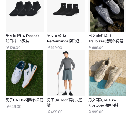
男女同款UA Essential
男女同款UA
男女同款UA U
浅口袜—3双装
Performance棉质短
Trailblazer运动休闲鞋
袜-3双装
￥129.00
￥149.00
￥699.00
男子UA Flex运动休闲鞋
男子UA Tech高尔夫短
男女同款UA Aura
裤
Ripstop运动休闲鞋
￥649.00
￥499.00
￥999.00