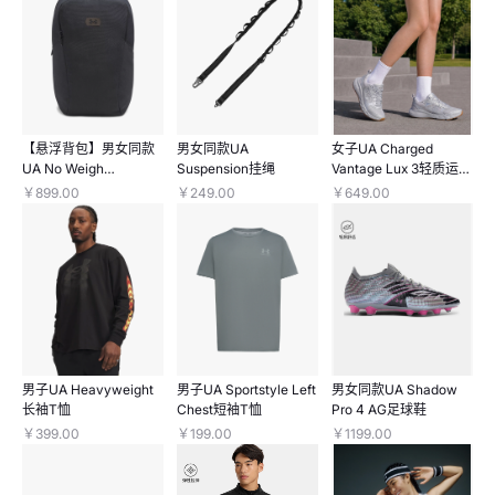
【悬浮背包】男女同款
男女同款UA
女子UA Charged
UA No Weigh
Suspension挂绳
Vantage Lux 3轻质运动
Commuter双肩包
休闲鞋
￥899.00
￥249.00
￥649.00
男子UA Heavyweight
男子UA Sportstyle Left
男女同款UA Shadow
长袖T恤
Chest短袖T恤
Pro 4 AG足球鞋
￥399.00
￥199.00
￥1199.00